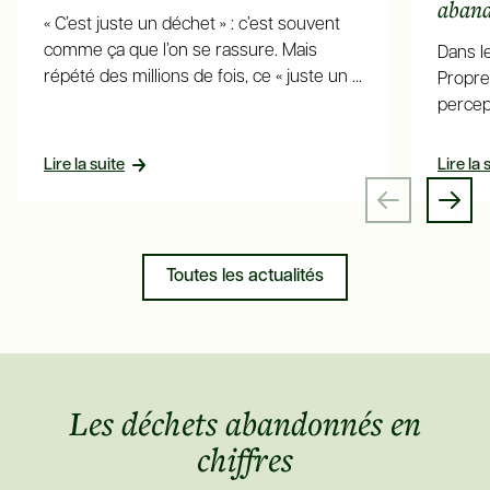
aban
« C’est juste un déchet » : c’est souvent
comme ça que l’on se rassure. Mais
Dans l
répété des millions de fois, ce « juste un »
Propre
devient un problème collectif.
percep
en man
Avec c
Lire la suite
Lire la 
est fra
réguliè
compo
Toutes les actualités
Les déchets abandonnés en
chiffres