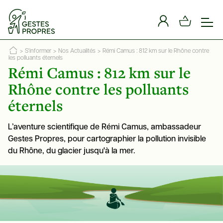
Panneau de gestion des cookies
>
S'informer
>
Nos Actualités
>
Rémi Camus : 812 km sur le Rhône contre
les polluants éternels
Rémi Camus : 812 km sur le
Rhône contre les polluants
éternels
L’aventure scientifique de Rémi Camus, ambassadeur
Gestes Propres, pour cartographier la pollution invisible
du Rhône, du glacier jusqu'à la mer.