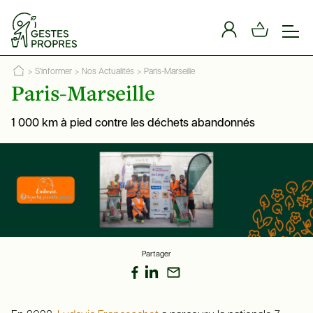
Panneau de gestion des cookies
>
S'informer
>
Nos Actualités
>
Paris-Marseille
Paris-Marseille
1 000 km à pied contre les déchets abandonnés
Partager