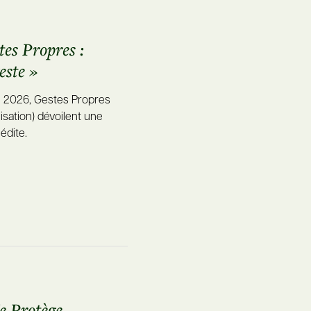
es Propres :
este »
e 2026, Gestes Propres
sation) dévoilent une
édite.
Je Protège