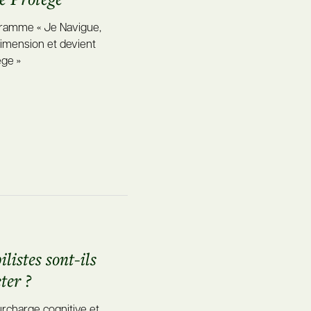
gramme « Je Navigue,
dimension et devient
ège »
listes sont-ils
ter ?
urcharge cognitive et