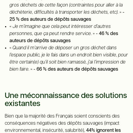
gros déchets de cette façon (contraintes pour aller à la
déchèterie, difficultés à transporter les déchets, etc).
»
-
25 % des auteurs de dépôts sauvages
«
Je m
ʼimagine que cela peut intéresser d
ʼautres
personnes, que ça peut rendre service.
»
- 46 % des
auteurs de dépôts sauvages
«
Quand il m
ʼarrive de d
époser un gros déchet dans
l
ʼespace public, je le fais dans un endroit bien visible, pour
être certain(e) qu
ʼil soit bien ramass
é, j
ʼai l
ʼimpression de
bien faire.
»
- 66 % des auteurs de dépôts sauvages
Une méconnaissance des solutions
existantes
Bien que la majorité des Français soient conscients des
conséquences négatives des dépôts sauvages (impact
environnemental, insécurité, salubrité),
44% ignorent les